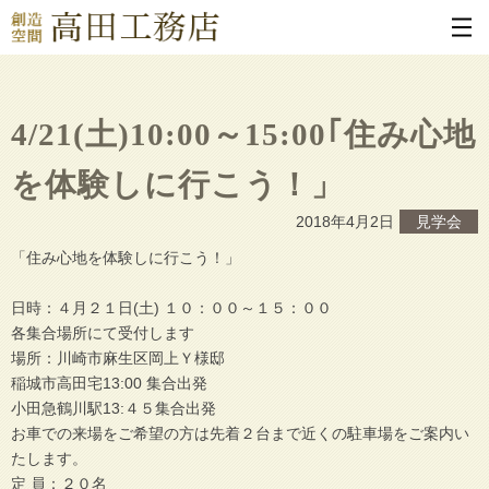
4/21(土)10:00～15:00｢住み心地
を体験しに行こう！」
2018年4月2日
見学会
「住み心地を体験しに行こう！」
日時：４月２１日(土) １０：００～１５：００
各集合場所にて受付します
場所：川崎市麻生区岡上Ｙ様邸
稲城市高田宅13:00 集合出発
小田急鶴川駅13:４５集合出発
お車での来場をご希望の方は先着２台まで近くの駐車場をご案内い
たします。
定 員：２０名