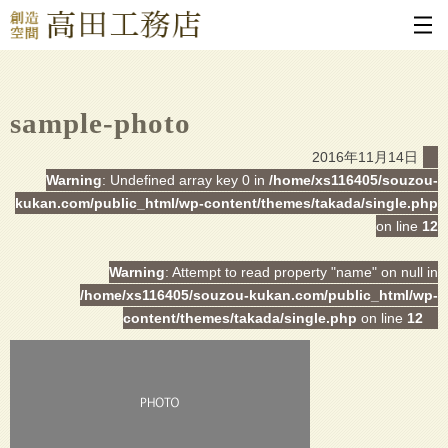
sample-photo
2016年11月14日
Warning
: Undefined array key 0 in
/home/xs116405/souzou-
kukan.com/public_html/wp-content/themes/takada/single.php
on line
12
Warning
: Attempt to read property "name" on null in
/home/xs116405/souzou-kukan.com/public_html/wp-
content/themes/takada/single.php
on line
12