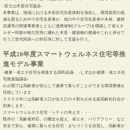
-富士山木造住宅協会-
本事業は、地域における木造住宅生産体制を強化し、環境負荷の低
減を図るため中小住宅生産者が、他の中小住宅生産者や木材、建材
流通等の関連事業者とともに連携体制(グループ)を構築して省エネ
ルギー性能や耐久性等に優れた木造・建築物の整備やこれと併せて
行う三世代同居への対応等に対して支援を行う。
平成28年度スマートウェルネス住宅等推
進モデル事業
-健康・省エネ住宅を推進する国民会議- -しずおか健康・省エネ住
宅推進協議会-
わが国では高齢者が安心して健康で暮らすことができる環境整備を
目指しています。
２０５０年には高齢者人口が全人口の４割を占める超高齢化社会が
到来します。
スマートウェルネス住宅・シティの考え方・・・
既存の「高齢者対応」の概念を超え、省エネ、バリアフリー、など
安全で安心、健康に暮らせる住宅・まちづくりを目指し、高齢者が