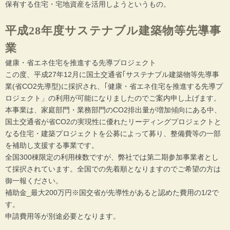
保有する住宅・宅地資産を活用しようというもの。
平成28年度サステナブル建築物等先導事
業
健康・省エネ住宅を推進する先導プロジェクト
この度、平成27年12月に国土交通省｢サステナブル建築物等先導事
業(省CO2先導型)に採択され、｢健康・省エネ住宅を推進する先導プ
ロジェクト」の利用が可能になりましたのでご案内申し上げます。
本事業は、家庭部門・業務部門のCO2排出量が増加傾向にある中、
国土交通省が省CO2の実現性に優れたリーディングプロジェクトと
なる住宅・建築プロジェクトを公募によって募り、整備費等の一部
を補助し支援する事業です。
全国300棟限定の利用棟数ですが、弊社では第二期参加事業者とし
て採択されています。全国での先着順となりますのでご希望の方は
御一報ください。
補助金_最大200万円※国交省が先導性があると認めた費用の1/2で
す。
申請費用等が別途必要となります。