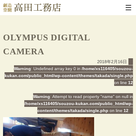
OLYMPUS DIGITAL
CAMERA
2018年2月16日
Warning
: Undefined array key 0 in
/home/xs116405/souzou-
kukan.com/public_html/wp-content/themes/takada/single.php
on line
12
Warning
: Attempt to read property "name" on null in
/home/xs116405/souzou-kukan.com/public_html/wp-
content/themes/takada/single.php
on line
12