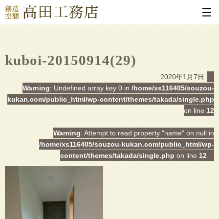
kuboi-20150914(29)
2020年1月7日
Warning
: Undefined array key 0 in
/home/xs116405/souzou-
kukan.com/public_html/wp-content/themes/takada/single.php
on line
12
Warning
: Attempt to read property "name" on null in
/home/xs116405/souzou-kukan.com/public_html/wp-
content/themes/takada/single.php
on line
12