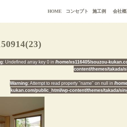
HOME
コンセプト
施工例
会社概
150914(23)
ng
: Undefined array key 0 in
/home/xs116405/souzou-kukan.co
content/themes/takada/s
Warning
: Attempt to read property "name" on null in
/home
kukan.com/public_html/wp-content/themes/takada/sin