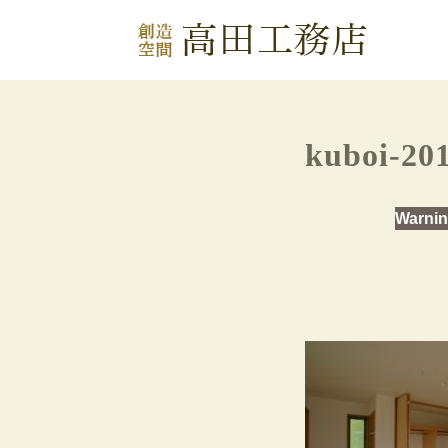
kuboi-20
Warni