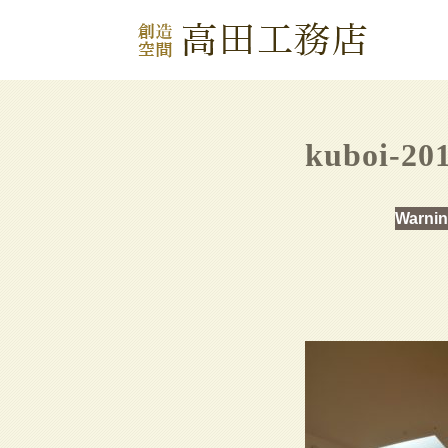
kuboi-20
Warni