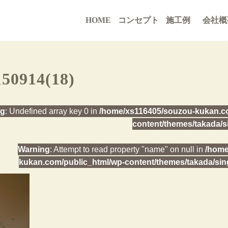
HOME
コンセプト
施工例
会社概
150914(18)
ng
: Undefined array key 0 in
/home/xs116405/souzou-kukan.co
content/themes/takada/s
Warning
: Attempt to read property "name" on null in
/home
kukan.com/public_html/wp-content/themes/takada/sin