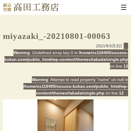
miyazaki_-20210801-00063
2021年9月3日
Warning
: Undefined array key 0 in
/home/xs116405/souzou-
kukan.com/public_html/wp-content/themes/takada/single.php
on line
12
Warning
: Attempt to read property "name" on null in
/home/xs116405/souzou-kukan.com/public_html/wp-
content/themes/takada/single.php
on line
12