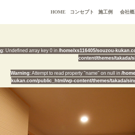
HOME
コンセプト
施工例
会社概
ng
: Undefined array key 0 in
/home/xs116405/souzou-kukan.co
content/themes/takada/s
Warning
: Attempt to read property "name" on null in
/home
kukan.com/public_html/wp-content/themes/takada/sin