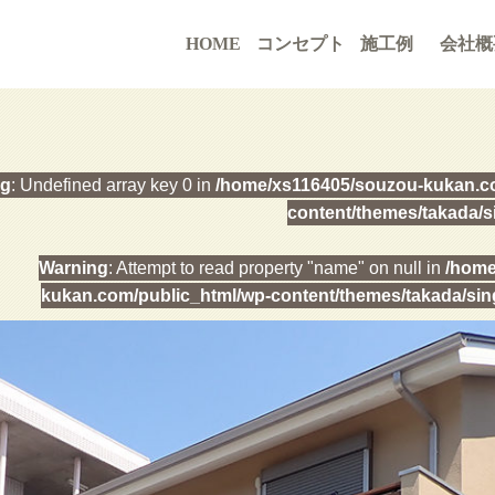
HOME
コンセプト
施工例
会社概
ng
: Undefined array key 0 in
/home/xs116405/souzou-kukan.co
content/themes/takada/s
Warning
: Attempt to read property "name" on null in
/home
kukan.com/public_html/wp-content/themes/takada/sin