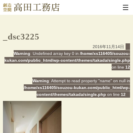
_dsc3225
2016年11月14日
Warning
: Undefined array key 0 in
/home/xs116405/souzou-
kukan.com/public_html/wp-content/themes/takada/single.php
on line
12
Warning
: Attempt to read property "name" on null in
/home/xs116405/souzou-kukan.com/public_html/wp-
content/themes/takada/single.php
on line
12