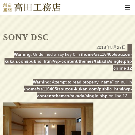
SONY DSC
2018年8月27日
Warning
: Undefined array key 0 in
/home/xs116405/souzou-
kukan.com/public_html/wp-content/themes/takada/single.php
on line
12
Warning
: Attempt to read property "name" on null in
/home/xs116405/souzou-kukan.com/public_html/wp-
content/themes/takada/single.php
on line
12