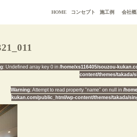
HOME
コンセプト
施工例
会社概
321_011
ng
: Undefined array key 0 in
/home/xs116405/souzou-kukan.co
content/themes/takada/s
Warning
: Attempt to read property "name" on null in
/home
kukan.com/public_html/wp-content/themes/takada/sin