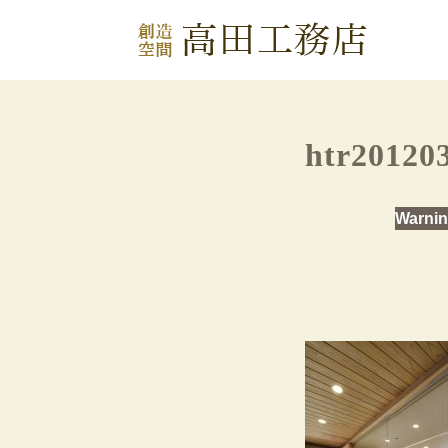
htr20120
Warni