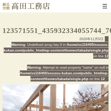
123571551_435932334055744_7
2020年11月5日
Warning
: Undefined array key 0 in
/home/xs116405/souzou-
kukan.com/public_html/wp-content/themes/takada/single.php
on line
12
Warning
: Attempt to read property "name" on null in
/home/xs116405/souzou-kukan.com/public_html/wp-
content/themes/takada/single.php
on line
12